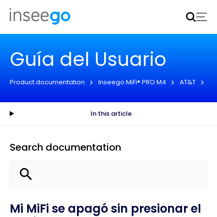
Inseego to acquire Nokia’s fixed wireless access CPE
business
Learn more
Guía del Usuario
Product documentation
Inseego MiFi® PRO M4
AT&T
Gu
In this article
Search documentation
Mi MiFi se apagó sin presionar el