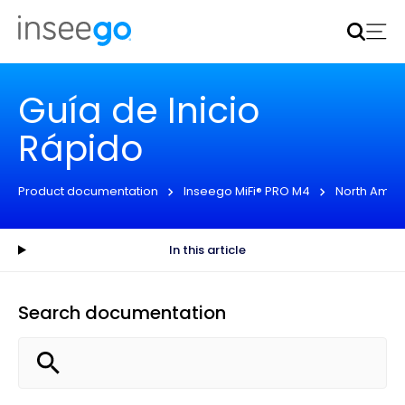
Inseego to acquire Nokia’s fixed wireless access CPE
business
Learn more
Guía de Inicio
Rápido
Product documentation
Inseego MiFi® PRO M4
North Amer
In this article
Search documentation